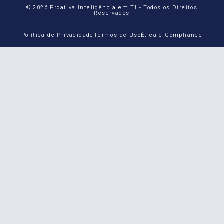
© 2026 Proativa Inteligência em TI - Todos os Direitos
Reservados
Política de Privacidade
Termos de Uso
Ética e Compliance