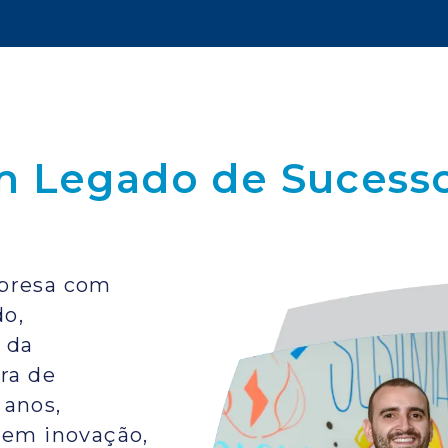
 Legado de Sucesso
mpresa com
do,
 da
ra de
 anos,
 em inovação,