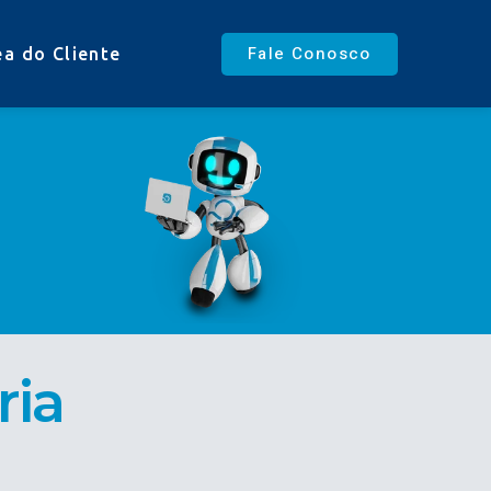
Fale Conosco
ea do Cliente
ria