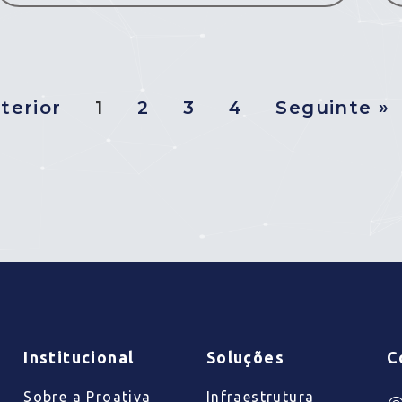
terior
1
2
3
4
Seguinte »
Institucional
Soluções
C
Sobre a Proativa
Infraestrutura