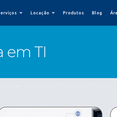
Serviços
Locação
Produtos
Blog
Ár
a em TI