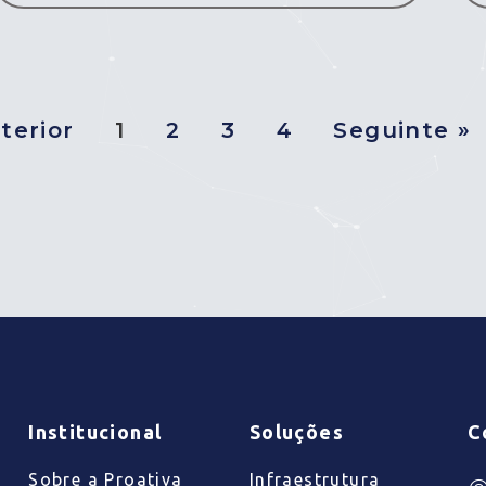
terior
1
2
3
4
Seguinte »
Institucional
Soluções
C
Sobre a Proativa
Infraestrutura