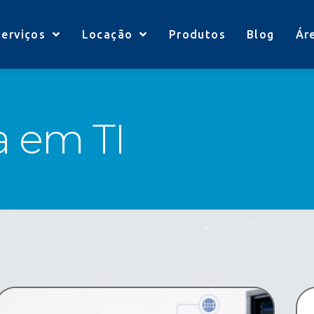
Serviços
Locação
Produtos
Blog
Ár
a em TI