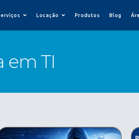
Serviços
Locação
Produtos
Blog
Ár
a em TI