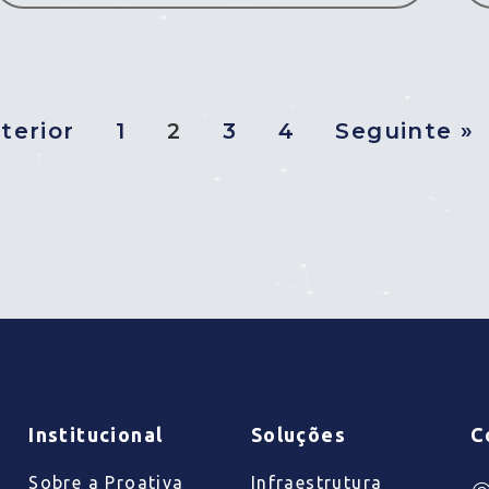
terior
1
2
3
4
Seguinte »
Institucional
Soluções
C
Sobre a Proativa
Infraestrutura