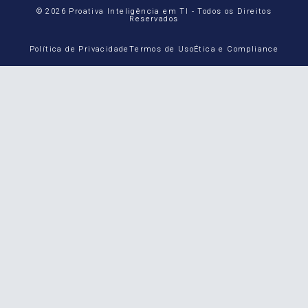
© 2026 Proativa Inteligência em TI - Todos os Direitos
Reservados
Política de Privacidade
Termos de Uso
Ética e Compliance