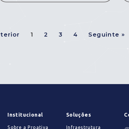
terior
1
2
3
4
Seguinte »
Institucional
Soluções
C
Sobre a Proativa
Infraestrutura