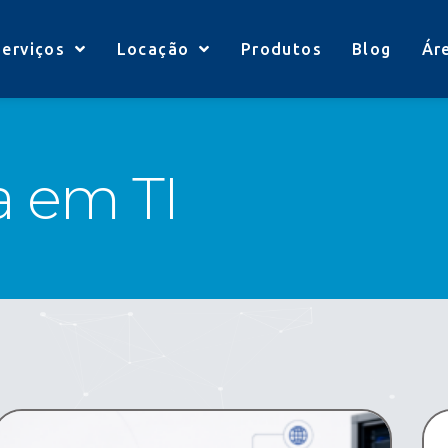
Serviços
Locação
Produtos
Blog
Ár
a em TI